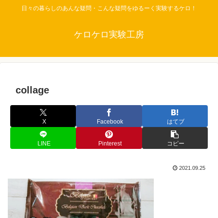
日々の暮らしのあんな疑問・こんな疑問をゆるーく実験するケロ！
ケロケロ実験工房
collage
X
Facebook
はてブ
LINE
Pinterest
コピー
2021.09.25