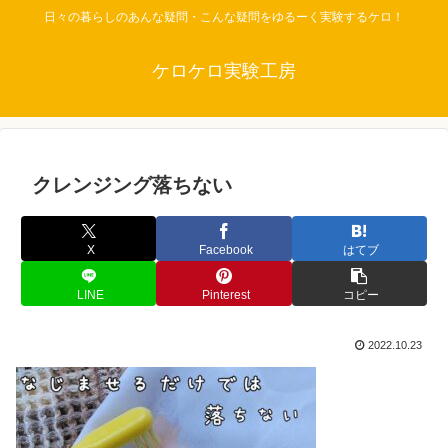
日々の暮らしのあんな疑問・こんな疑問をゆるーく実験するケロ！
ケロケロ実験工房
クレンジング落ちない
X
Facebook
はてブ
LINE
Pinterest
コピー
2022.10.23