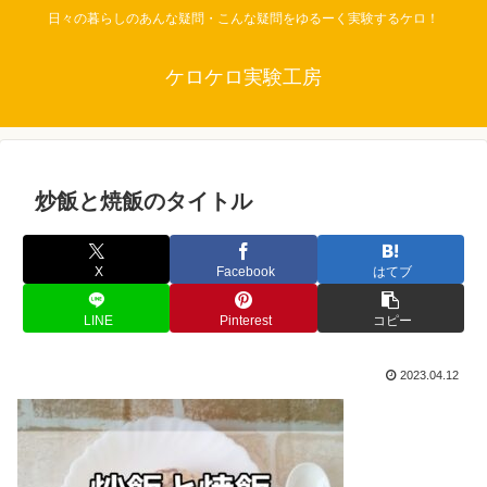
日々の暮らしのあんな疑問・こんな疑問をゆるーく実験するケロ！
ケロケロ実験工房
炒飯と焼飯のタイトル
X
Facebook
はてブ
LINE
Pinterest
コピー
2023.04.12