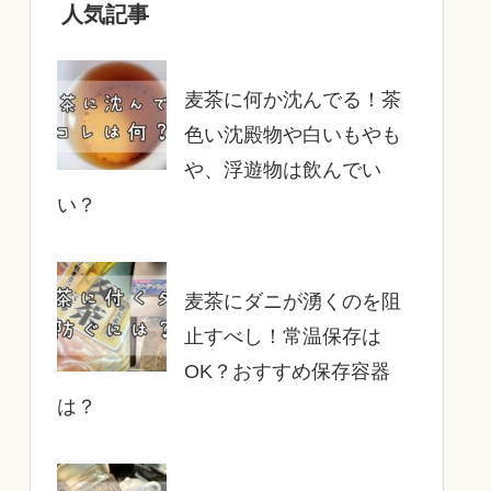
人気記事
麦茶に何か沈んでる！茶
色い沈殿物や白いもやも
や、浮遊物は飲んでい
い？
麦茶にダニが湧くのを阻
止すべし！常温保存は
OK？おすすめ保存容器
は？