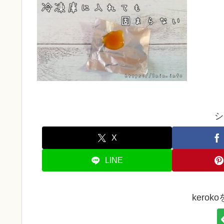
シ
X
LINE
kero