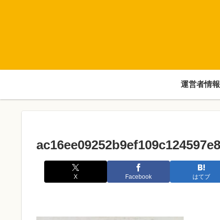
運営者情報
ac16ee09252b9ef109c124597e
X
Facebook
はてブ