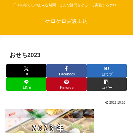
日々の暮らしのあんな疑問・こんな疑問をゆるーく実験するケロ！
ケロケロ実験工房
おせち2023
X
Facebook
はてブ
LINE
Pinterest
コピー
2022.10.26