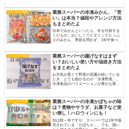
判ですが、値段は本当に安い？カロリー
は？味はどう？まずいって口コミは本
当？なんて気になる人も多いのではない
業務スーパーの冷凍みかん、「苦
マズいのか!?実験
でしょうか？そこで実際に...
い」は本当？値段やアレンジ方法
もまとめたよ
日本でみかんといったら、冬を代表する
くだもの。おいしくてビタミンＣたっぷ
りのみかん、季節を問わず、1年中食べる
ことができたら嬉しいですよね。そんな
願いを叶えてくれる商品が、業務スーパ
ーにありました。冷凍フルーツコーナー
業務スーパーの揚げなすはまず
マズいのか!?実験
にある「冷凍みかん」で...
い？おいしい使い方や油抜き方法
をまとめたよ
お天気が悪くて野菜の高騰が続いている
とき、とても助かるのが「冷凍野菜」。
冷凍食品のバリエーションが豊かな業務
スーパーにも、たくさんの冷凍野菜が販
売されています。カットされているだけ
でなく、油で調理済みなので、料理する
業務スーパーの冷凍かぼちゃの味
マズいのか!?実験
ときのひと手間も省けそう...
は？煮物やサラダ、お菓子など使
い倒し！ハロウィンにも！
旬は秋～冬ですが、スーパーでは1年中販
売されている「かぼちゃ」。でも、固い