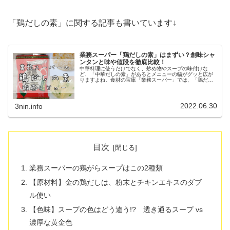
「鶏だしの素」に関する記事も書いています↓
業務スーパー「鶏だしの素」はまずい？創味シャ
ンタンと味や値段を徹底比較！
中華料理に使うだけでなく、炒め物やスープの味付けな
ど、「中華だしの素」があるとメニューの幅がグッと広が
りますよね。食材の宝庫「業務スーパー」では、「鶏だし
の素」という中華だしの素が販売されています。一般的な
スーパーで販売されている50g入り...
2022.06.30
3nin.info
目次
業務スーパーの鶏がらスープはこの2種類
【原材料】金の鶏だしは、粉末とチキンエキスのダブ
ル使い
【色味】スープの色はどう違う!? 透き通るスープ vs
濃厚な黄金色