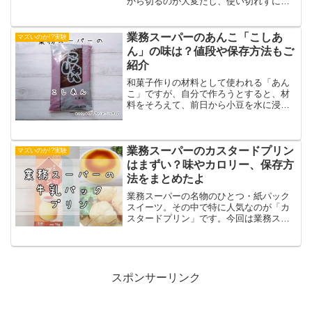
から切るのが大変だし、使い切れずにい
たら、いつのまにか傷んでいた……なん
てことはありませんか？そんな時に便利
なのが、冷凍のかぼちゃ。すでにカット
業務スーパーのあんこ「こしあ
マズいのか!?実験
されているので、好きな...
ん」の味は？値段や保存方法もご
紹介
和菓子作りの材料として使われる「あん
こ」ですが、自分で作ろうとすると、材
料をそろえて、前日から小豆を水に浸し
て、火加減に気を付けながらぐつぐつ煮
て……とかなり大変。その点、あらかじ
めおいしく調理されている市販のあんこ
があれば、水ようかんや饅...
業務スーパーのカスタードプリン
マズいのか!?実験
はまずい？味やカロリー、保存方
法をまとめたよ
業務スーパーの名物のひとつ・紙パック
スイーツ。その中で特に人気なのが「カ
スタードプリン」です。今回は業務スー
パーの紙パックスイーツ「カスタードプ
リン」についてレポート！ カスタードプ
リンの価格 カスタードプリンのカロリー
や原材料 どんな味？...
スポンサーリンク