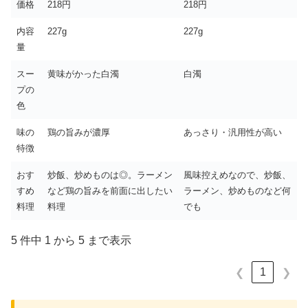
価格
218円
218円
内容
227g
227g
量
スー
黄味がかった白濁
白濁
プの
色
味の
鶏の旨みが濃厚
あっさり・汎用性が高い
特徴
おす
炒飯、炒めものは◎。ラーメン
風味控えめなので、炒飯、
すめ
など鶏の旨みを前面に出したい
ラーメン、炒めものなど何
料理
料理
でも
5 件中 1 から 5 まで表示
1
❮
❯