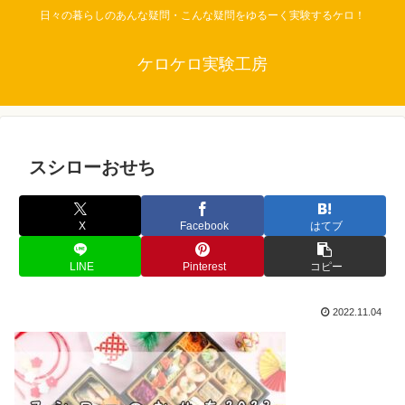
日々の暮らしのあんな疑問・こんな疑問をゆるーく実験するケロ！
ケロケロ実験工房
スシローおせち
X
Facebook
はてブ
LINE
Pinterest
コピー
2022.11.04