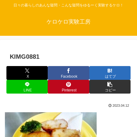
日々の暮らしのあんな疑問・こんな疑問をゆるーく実験するケロ！
ケロケロ実験工房
KIMG0881
X
Facebook
はてブ
LINE
Pinterest
コピー
2023.04.12