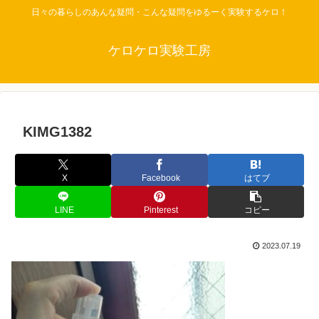
日々の暮らしのあんな疑問・こんな疑問をゆるーく実験するケロ！
ケロケロ実験工房
KIMG1382
X
Facebook
はてブ
LINE
Pinterest
コピー
2023.07.19