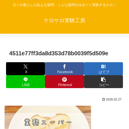
日々の暮らしのあんな疑問・こんな疑問をゆるーく実験するケロ！
ケロケロ実験工房
4511e77ff3da8d353d78b0039f5d509e
X
Facebook
はてブ
LINE
Pinterest
コピー
2026.02.27