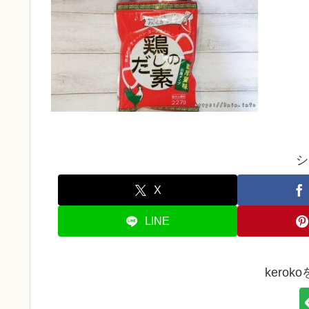
シ
X
LINE
kero