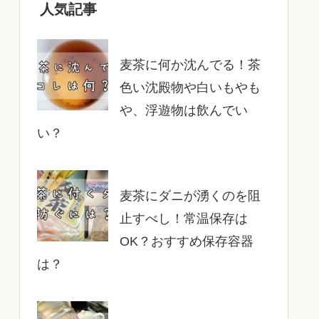
人気記事
麦茶に何か沈んでる！茶
色い沈殿物や白いもやも
や、浮遊物は飲んでい
い？
麦茶にダニが湧くのを阻
止すべし！常温保存は
OK？おすすめ保存容器
は？