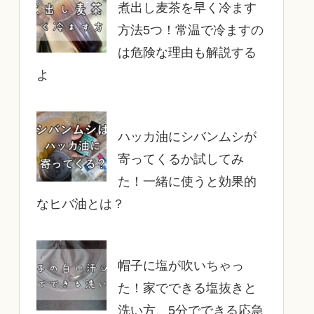
煮出し麦茶を早く冷ます
方法5つ！常温で冷ますの
は危険な理由も解説する
よ
ハッカ油にシバンムシが
寄ってくるか試してみ
た！一緒に使うと効果的
なヒバ油とは？
帽子に塩が吹いちゃっ
た！家でできる塩抜きと
洗い方、5分でできる応急