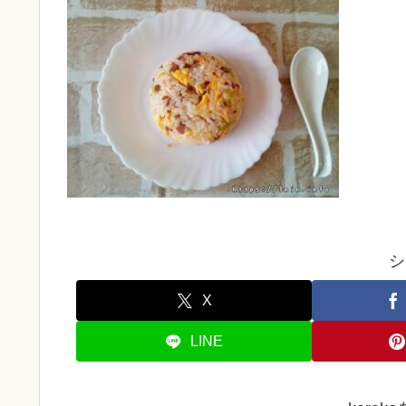
シ
X
LINE