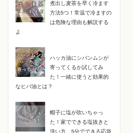
煮出し麦茶を早く冷ます
方法5つ！常温で冷ますの
は危険な理由も解説する
よ
ハッカ油にシバンムシが
寄ってくるか試してみ
た！一緒に使うと効果的
なヒバ油とは？
帽子に塩が吹いちゃっ
た！家でできる塩抜きと
洗い方、5分でできる応急