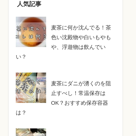
人気記事
麦茶に何か沈んでる！茶
色い沈殿物や白いもやも
や、浮遊物は飲んでい
い？
麦茶にダニが湧くのを阻
止すべし！常温保存は
OK？おすすめ保存容器
は？