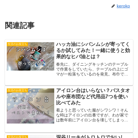
keroko
関連記事
ハッカ油にシバンムシが寄ってく
生活のお役立ち
るか試してみた！一緒に使うと効
果的なヒバ油とは？
春先に、ダイニングキッチンのテーブル
で作業をしていたら、テーブルの上にゴ
マが一粒落ちているのを発見。布巾で拭
こうとしたら、なんとそのゴマが動き出
す！よ～く見たらそれは虫でした。ゴキ
ブリや蟻などの虫対策として、ハッカ油
アイロン台はいらない？バスタオ
生活のお役立ち
を使っている私ですが、こ...
ルや座布団など代用品7つを使い
比べてみた
着ようと思っていた服がシワシワ！そん
な時はアイロンの出番ですが、わが家で
は数年前にアイロン台を壊してしまって
から、台を使わずにアイロンがけをして
います。代用品を使ってなんとかやりく
り。それでもハンカチ、シャツなど、ち
深谷リーキがトロトロでおいし
生活のお役立ち