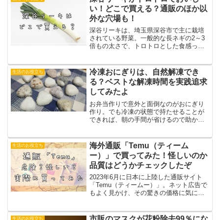
ゃんときれいにアイロンが...
い！どこで買える？通販のほか以
外な穴場も！
深谷リーキは、埼玉県深谷市で主に栽培
されている野菜。一般的な長ネギの2～3
倍もの太さで、トロトロとした食感っや
甘い味わいがおいしいと、テレビ番組で
も話題になっています。深谷ねぎはたま
にスーパーで見かけるけど、「深谷リー
冷凍おにぎりは、自然解凍でき
生活のお役立ち
キ」はどこで売っている...
る？ベストな解凍時間を実践追求
してみたよ
お弁当作りで意外と面倒なのがおにぎり
作り。でも冷凍の状態で持たせることが
できれば、朝の手間が省けるので助かる
なあ、なんて思ってしまいますね。しか
しネットで調べてみると おにぎりの自然
解凍はNG。ごはんがボソボソになるの
海外通販「Temu（ティーム
生活のお役立ち
で、おいしくないという...
ー）」で買ってみた！怪しいのか
品質はどうかチェックしたぞ
2023年6月に日本に上陸した通販サイト
「Temu（ティームー）」。ネット広告で
もよく見かけ、その驚きの価格に気にな
っている人も多いのでは？でも、あまり
にも安いと、安全面で心配になりますよ
ね。検索してみると「危険」という言葉
市販のマスクが花粉除去99％にな
生活のお役立ち