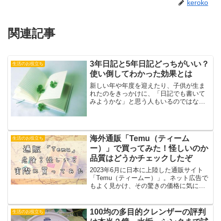
keroko
関連記事
3年日記と5年日記どっちがいい？
生活のお役立ち
使い倒してわかった効果とは
新しい年や年度を迎えたり、子供が生ま
れたのをきっかけに、「日記でも書いて
みようかな」と思う人もいるのではない
でしょうか？日記は日々の出来事や自分
が思ったことを書くのが一般的。専用の
日記帳を利用する人もいれば、ノートや
手帳などに記入する人、ス...
海外通販「Temu（ティーム
生活のお役立ち
ー）」で買ってみた！怪しいのか
品質はどうかチェックしたぞ
2023年6月に日本に上陸した通販サイト
「Temu（ティームー）」。ネット広告で
もよく見かけ、その驚きの価格に気にな
っている人も多いのでは？でも、あまり
にも安いと、安全面で心配になりますよ
ね。検索してみると「危険」という言葉
100均の多目的クレンザーの評判
生活のお役立ち
も一緒になって出...