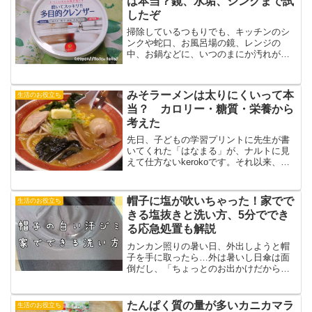
は本当？鏡、水垢、シンクまで試
したぞ
掃除しているつもりでも、キッチンのシ
ンクや蛇口、お風呂場の鏡、レンジの
中、お鍋などに、いつのまにか汚れがた
まってしまいます。台所用・油汚れ用・
お風呂場用にといろいろ洗剤を使って
も、思うように汚れが取れなくてがっか
みそラーメンは太りにくいって本
生活のお役立ち
り……なんてことありますよね...
当？ カロリー・糖質・栄養から
考えた
先日、子どもの学習プリントに先生が書
いてくれた「はなまる」が、ナルトに見
えて仕方ないkerokoです。それ以来、頭
の中がずっとラーメンモード……。ま
あ、それに限らず、時々、無性にラーメ
ンって食べたくなる時ってありますよ
帽子に塩が吹いちゃった！家でで
生活のお役立ち
ね。でも、ラーメンって...
きる塩抜きと洗い方、5分ででき
る応急処置も解説
カンカン照りの暑い日、外出しようと帽
子を手に取ったら…外は暑いし日傘は面
倒だし、「ちょっとのお出かけだからこ
のままでいっか」とかぶって出かけた
ら、そんな日に限って知り合いに遭遇し
てしまう、というのはよくあるパター
たんぱく質の量が多いカニカマラ
生活のお役立ち