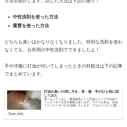
方法を紹介します。試した方法は下記の通り！
中性洗剤を使った方法
重曹を使った方法
どちらも臭いはかなりなくなりました。特別な洗剤を使わ
なくても、台所用の中性洗剤でできましたよ！
手や洋服に灯油が付いてしまったときの対処法は下の記事
でまとめています。
灯油の臭いの消し方を、床・服・手のひら別に試
してみた
寒くなってくると、暖房器具として石油ストーブや石油フ
ァンヒーターを出す家庭も多いはず。ウチでも冬は、石油
ファンヒーターが大活躍しています。でも1シーズンに数回
は必ず、灯油をこぼすという失敗をしてしまうんですよ
ね……。こぼすとそのあとの掃除が...
3nin.info