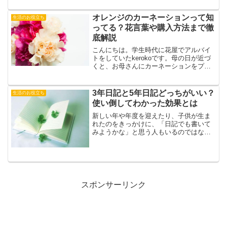
るのか不思議ですが、どうやらティッシ
ュに寄ってくる蟻たちは、「土の中」と
オレンジのカーネーションって知
生活のお役立ち
勘違いしているようですよ...
ってる？花言葉や購入方法まで徹
底解説
こんにちは。学生時代に花屋でアルバイ
トをしていたkerokoです。母の日が近づ
くと、お母さんにカーネーションをプレ
ゼントしようと、お店にお小遣いを握り
しめた子どもが何人もやってきたことを
思い出します。その当時、カーネーショ
3年日記と5年日記どっちがいい？
生活のお役立ち
ンは1本200円く...
使い倒してわかった効果とは
新しい年や年度を迎えたり、子供が生ま
れたのをきっかけに、「日記でも書いて
みようかな」と思う人もいるのではない
でしょうか？日記は日々の出来事や自分
が思ったことを書くのが一般的。専用の
日記帳を利用する人もいれば、ノートや
手帳などに記入する人、ス...
スポンサーリンク