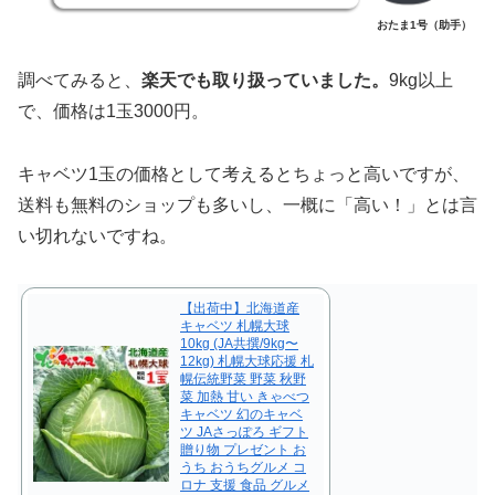
おたま1号（助手）
調べてみると、
楽天でも取り扱っていました。
9kg以上
で、価格は1玉3000円。
キャベツ1玉の価格として考えるとちょっと高いですが、
送料も無料のショップも多いし、一概に「高い！」とは言
い切れないですね。
【出荷中】北海道産
キャベツ 札幌大球
10kg (JA共撰/9kg〜
12kg) 札幌大球応援 札
幌伝統野菜 野菜 秋野
菜 加熱 甘い きゃべつ
キャベツ 幻のキャベ
ツ JAさっぽろ ギフト
贈り物 プレゼント お
うち おうちグルメ コ
ロナ 支援 食品 グルメ