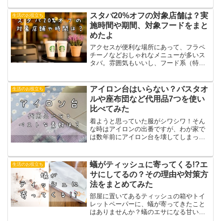
してもマンネリ化は否めません。でも先
日、ふと気づきました。義母と話してい
スタバ20%オフの対象店舗は？実
生活のお役立ち
て、どうも最近、健康関連...
施時間や期間、対象フードをまと
めたよ
アクセスが便利な場所にあって、フラペ
チーノなどおしゃれなメニューが多いス
タバ。雰囲気もいいし、フード系（特に
スイーツ）は美味なのですが、ドトール
やマックと比べると割高な感じは否めま
せん。しかしそんなスタバが20%オフに
アイロン台はいらない？バスタオ
生活のお役立ち
なるという情報が！そこ...
ルや座布団など代用品7つを使い
比べてみた
着ようと思っていた服がシワシワ！そん
な時はアイロンの出番ですが、わが家で
は数年前にアイロン台を壊してしまって
から、台を使わずにアイロンがけをして
います。代用品を使ってなんとかやりく
り。それでもハンカチ、シャツなど、ち
蟻がティッシュに寄ってくる!?エ
生活のお役立ち
ゃんときれいにアイロンが...
サにしてるの？その理由や対策方
法をまとめてみた
部屋に置いてあるティッシュの箱やトイ
レットペーパーに、蟻が寄ってきたこと
はありませんか？蟻のエサになる甘いも
のや食べ物でもないのに、なぜ寄ってく