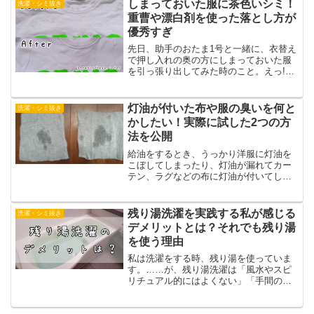
しまっておいた服に茶色いシミ！
洗濯・シミ抜き
重曹や漂白剤を使った落とし方が
優秀すぎ
先日、助手のおたま1号と一緒に、衣替え
で押し入れの奥の方にしまっておいた服
を引っ張り出してみた時のこと。えっ!?
いつもきちんと洗濯してから収納してい
るので、汚れが付いてるなんてことはな
いはず！恐る恐る見てみると、なんと
灯油が付いた布や服の臭いを何と
洗濯・シミ抜き
ー！汚れに気付かなかっ...
かしたい！実際に試した2つの方
法を公開
給油をするとき、うっかり洋服に灯油を
こぼしてしまったり、灯油が漏れてカー
テン、ラグなどの布に灯油が付いてしま
うことってありますよね。お気に入りの
洋服に灯油の匂いがついたらがっかり。
そこで今回は、服などの布に灯油が付い
残り湯洗濯を実践する私が感じる
洗濯・シミ抜き
たときの消臭方法を調べ、...
デメリットとは？それでも残り湯
を使う理由
私は洗濯をする時、残り湯を使っていま
す。……が、残り湯洗濯は「風水やスピ
リチュアル的にはよくない」「手間の割
には節約できる額はわずか」という声も
ありますね。ずっと残り湯を使って洗濯