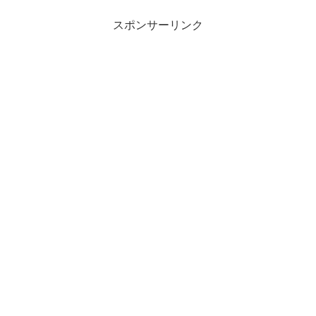
していたので、特に疑問なく続けてきた
のですが、今回、あらため...
スポンサーリンク