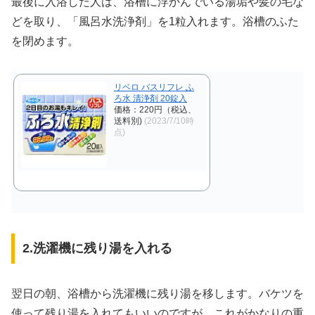
最後に入浴した人は、浴槽に浮かんでいる湯垢や髪の毛な
どを取り、「風呂水洗浄剤」を1粒入れます。浴槽のふた
を閉めます。
リベロ バスリフレ ふ
ろ水 清浄剤 20錠入
価格：220円（税込、
送料別)
(2023/7/10時
点)
2.洗濯機に残り湯を入れる
翌日の朝、浴槽から洗濯機に残り湯を移します。バケツを
使って残り湯を入れてもいいのですが、これがかなりの重