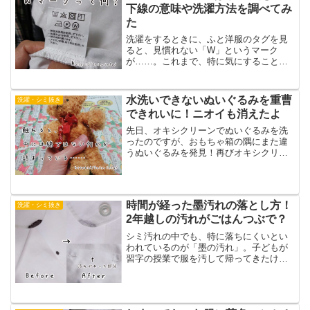
下線の意味や洗濯方法を調べてみ
た
洗濯をするときに、ふと洋服のタグを見
ると、見慣れない「W」というマーク
が……。これまで、特に気にすることな
く洗濯機に放り込んガンガンで洗ってい
たけれど、「もしかしたら洗濯するとき
に注意が必要だったのかも!？」なんて心
水洗いできないぬいぐるみを重曹
洗濯・シミ抜き
配になってしまった人も多...
できれいに！ニオイも消えたよ
先日、オキシクリーンでぬいぐるみを洗
ったのですが、おもちゃ箱の隅にまた違
うぬいぐるみを発見！再びオキシクリー
ンで洗おうと思いましたが、んん？触り
心地が他のぬいぐるみと違うんです！握
るってみると、わたではない感触！ 何
か他の物が詰まっているん...
時間が経った墨汚れの落とし方！
洗濯・シミ抜き
2年越しの汚れがごはんつぶで？
シミ汚れの中でも、特に落ちにくいとい
われているのが「墨の汚れ」。子どもが
習字の授業で服を汚して帰ってきたけれ
ど、落ちなくてガッカリという経験、な
いでしょうか。特に時間が経っている
と、汚れは繊維の奥まで染み込んで、き
れいにするのはまず不可能な...