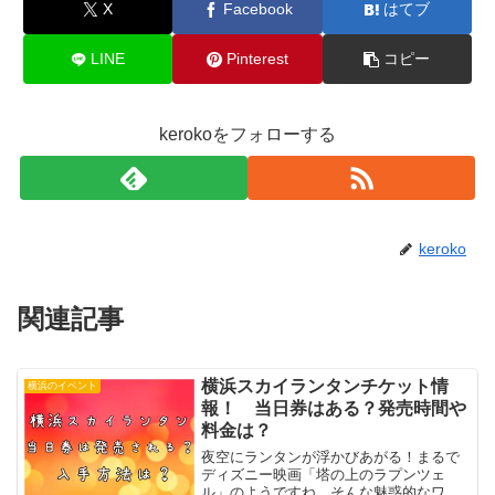
X
Facebook
はてブ
LINE
Pinterest
コピー
kerokoをフォローする
keroko
関連記事
横浜スカイランタンチケット情
横浜のイベント
報！ 当日券はある？発売時間や
料金は？
夜空にランタンが浮かびあがる！まるで
ディズニー映画「塔の上のラプンツェ
ル」のようですね。そんな魅惑的なワン