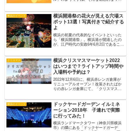
シーンを思わせるイベント「横浜港を臨
むカラフルスカイランタンin臨港パーク
vol.3」が、横浜みなとみらい地区の臨港
横浜開港祭の花火が見える穴場ス
横浜のイベント
パークで12月1...
ポット13選！写真付きで紹介する
よ
横浜の初夏の代表的なイベントといった
ら「横浜開港祭」。横浜港が開港したの
が、江戸時代の安政6年6月2日であること
にちなみ、横浜市では6月2日が開港記念
日となっています。横浜開港祭は、その6
月2日と前日、あるいは翌日（開催年度に
横浜クリスマスマーケット2022
クリスマス
よって異なりま...
はいつまで？ライトアップ時間や
入場料や予約は？
2022年12月6日に、横浜赤レンガ倉庫が
リニューアルオープン！改装されたばか
りの赤レンガ倉庫にて、「クリスマスマ
ーケットin横浜赤レンガ倉庫」が行われ
ます。コロナ禍で開催された昨年に引き
続き、今年も開催決定！どんな内容にな
ドックヤードガーデン イルミネ
横浜のイベント
るのでしょうか。...
ーション2018年 子連れで実際
に行ってみた！
横浜ランドマークタワー（神奈川県横浜
市）の隣にある「ドックヤードガーデ