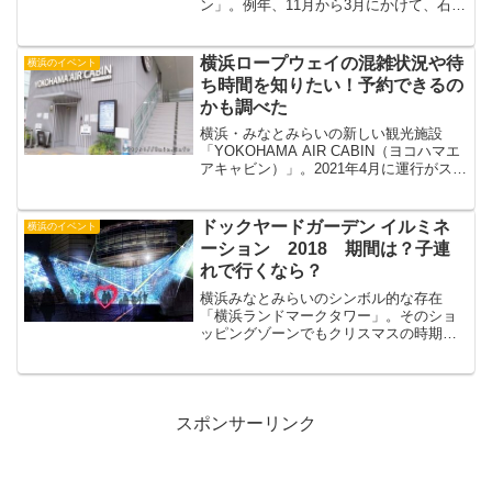
ン」。例年、11月から3月にかけて、石壁
はブルーのイルミネーションで彩られま
す。詳しくは「ドックヤードガーデン イ
ルミネーション 2018 期間は？子連れ
横浜ロープウェイの混雑状況や待
横浜のイベント
で行くなら？」で...
ち時間を知りたい！予約できるの
かも調べた
横浜・みなとみらいの新しい観光施設
「YOKOHAMA AIR CABIN（ヨコハマエ
アキャビン）」。2021年4月に運行がスタ
ートした横浜のロープウェイです。そこ
で今回は 横浜ロープウェイの混雑状況 横
浜ロープウェイの待ち時間はどのくら
ドックヤードガーデン イルミネ
横浜のイベント
い？...
ーション 2018 期間は？子連
れで行くなら？
横浜みなとみらいのシンボル的な存在
「横浜ランドマークタワー」。そのショ
ッピングゾーンでもクリスマスの時期に
なると、巨大ツリーが登場するなどし
て、クリスマス気分を盛り上げてくれま
す。でも子供たちのテンションが大きく
なるのが、ドックヤードガーデ...
スポンサーリンク