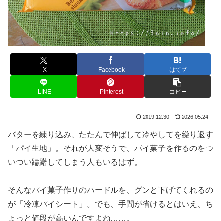
X
Facebook
はてブ
LINE
Pinterest
コピー
2019.12.30
2026.05.24
バターを練り込み、たたんで伸ばして冷やしてを繰り返す
「パイ生地」。それが大変そうで、パイ菓子を作るのをつ
いつい躊躇してしまう人もいるはず。
そんなパイ菓子作りのハードルを、グンと下げてくれるの
が「冷凍パイシート」。でも、手間が省けるとはいえ、ち
ょっと値段が高いんですよね……。