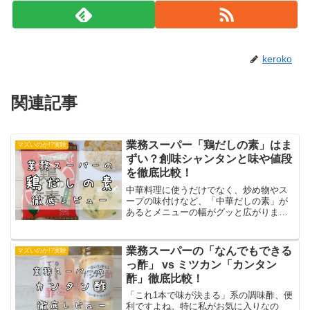
keroko
関連記事
業務スーパー「鶏だしの素」はま
マズいのか!?実験
ずい？創味シャンタンと味や値段
を徹底比較！
中華料理に使うだけでなく、炒め物やス
ープの味付けなど、「中華だしの素」が
あるとメニューの幅がグッと広がります
よね。食材の宝庫「業務スーパー」で
は、「鶏だしの素」という中華だしの素
が販売されています。一般的なスーパー
業務スーパーの「なんでもできる
マズいのか!?実験
で販売されている50g入り...
っ酢」 vs ミツカン「カンタン
酢」徹底比較！
「これ1本で味が決まる」系の調味酢、便
利ですよね。特に私がお気に入りなの