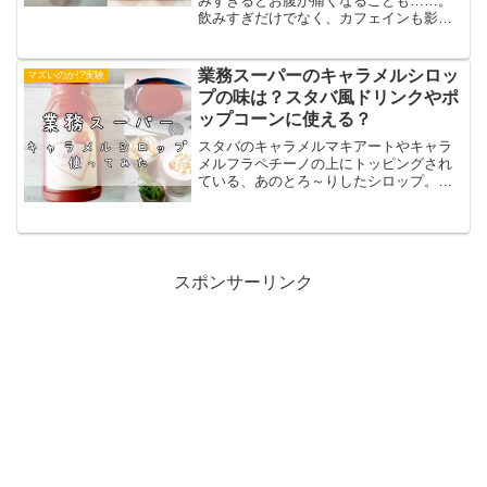
みすぎるとお腹が痛くなることも……。
飲みすぎだけでなく、カフェインも影響
しているのかと思い、カフェインレスコ
ーヒーを試してみることにしました。ち
ょっと高いイメージのカフェインレスコ
業務スーパーのキャラメルシロッ
マズいのか!?実験
ーヒーですが、業務スーパ...
プの味は？スタバ風ドリンクやポ
ップコーンに使える？
スタバのキャラメルマキアートやキャラ
メルフラペチーノの上にトッピングされ
ている、あのとろ～りしたシロップ。な
～んて思ったことはありませんか？実は
あの「とろ～りしたシロップ」のような
もの、業務スーパーで売ってるんです。
今回は、その業務スーパー...
スポンサーリンク