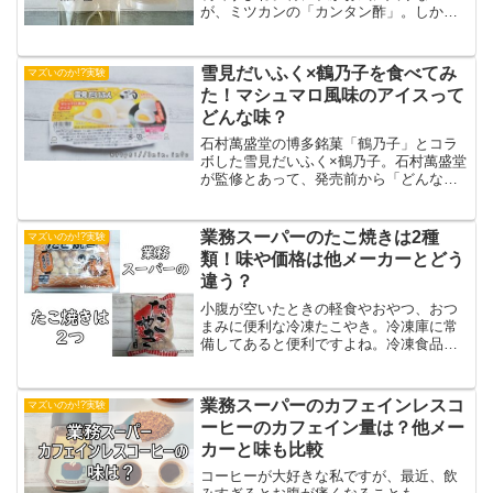
が、ミツカンの「カンタン酢」。しか
し、業務スーパーにも同じような商品が
存在していることをご存知でしょうか。
その名も……「なんでもできるっ
雪見だいふく×鶴乃子を食べてみ
マズいのか!?実験
酢」！！ネーミングといい、似たよ...
た！マシュマロ風味のアイスって
どんな味？
石村萬盛堂の博多銘菓「鶴乃子」とコラ
ボした雪見だいふく×鶴乃子。石村萬盛堂
が監修とあって、発売前から「どんな
味？」「気になる！」と話題になってい
ましたね。今回、11月1日の発売日に「雪
見だいふく×鶴乃子」をGET！和風の黄身
業務スーパーのたこ焼きは2種
マズいのか!?実験
あんがバニラアイ...
類！味や価格は他メーカーとどう
違う？
小腹が空いたときの軽食やおやつ、おつ
まみに便利な冷凍たこやき。冷凍庫に常
備してあると便利ですよね。冷凍食品が
充実している業務スーパーでも、もちろ
ん販売されている「冷凍たこやき」。40
個入りと50個入りの2種類がありますが、
業務スーパーのカフェインレスコ
マズいのか!?実験
大容量だけに「食べ...
ーヒーのカフェイン量は？他メー
カーと味も比較
コーヒーが大好きな私ですが、最近、飲