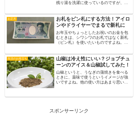
残り湯を洗濯に使っているのですが、な
んでもこの残り湯の洗濯は風水やスピリ
チュアル的には「NG」「運気が下がる」
なのだとか。運気が下がるというのは、
お札をピン札にする方法！アイロ
お正月
「お金に縁遠くなる」も...
ンやドライヤーでまるで新札に
お年玉やちょっとしたお祝いのお金を包
むときは、シワシワのお札ではなく新札
（ピン札）を使いたいものですよね。で
も忙しい毎日、銀行で新札に替えてもら
うのをし忘れて困った経験はありません
か？そこでおすすめしたいのが、ほんの
山椒は冷え性にいい？ジョブチュ
生活のお役立ち
ひと手間で、シワのあるお...
ーンのアイス＆山椒試してみた！
山椒というと、うなぎの蒲焼きを食べる
ときに、薬味で使うというイメージが強
いですよね。他の使い方はあまり思い浮
かばず、しょうがや胡椒、ネギ、ナツメ
グなど他の薬味・スパイスと比べると、
使われる範囲がちょっと狭いかな？？と
いう感じがします。家のス...
スポンサーリンク