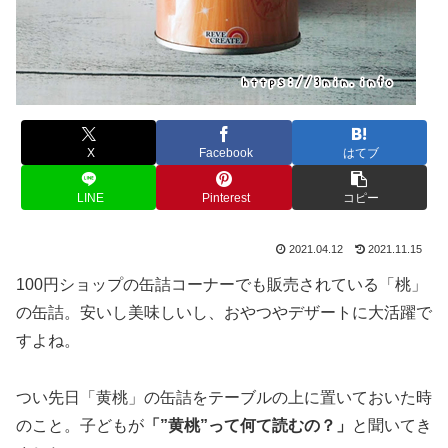
X
Facebook
はてブ
LINE
Pinterest
コピー
2021.04.12
2021.11.15
100円ショップの缶詰コーナーでも販売されている「桃」
の缶詰。安いし美味しいし、おやつやデザートに大活躍で
すよね。
つい先日「黄桃」の缶詰をテーブルの上に置いておいた時
のこと。子どもが
「”黄桃”って何て読むの？」
と聞いてき