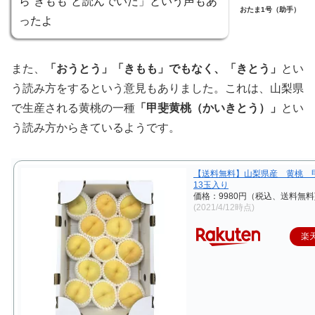
ら”きもも”と読んでいた」という声もあ
おたま1号（助手）
ったよ
また、
「おうとう」「きもも」でもなく、「きとう」
とい
う読み方をするという意見もありました。これは、山梨県
で生産される黄桃の一種
「甲斐黄桃（かいきとう）」
とい
う読み方からきているようです。
【送料無料】山梨県産 黄桃
13玉入り
価格：9980円（税込、送料無料
(2021/4/12時点)
楽