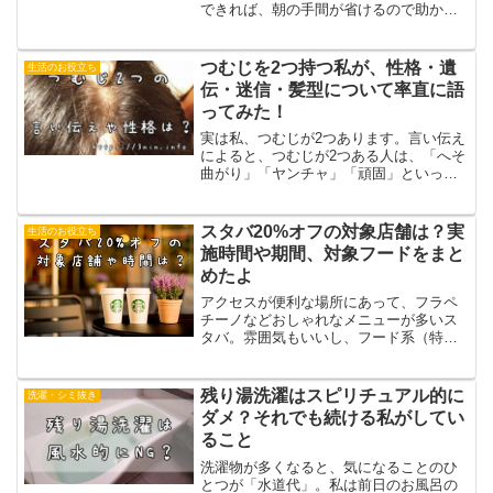
できれば、朝の手間が省けるので助かる
なあ、なんて思ってしまいますね。しか
しネットで調べてみると おにぎりの自然
解凍はNG。ごはんがボソボソになるの
つむじを2つ持つ私が、性格・遺
生活のお役立ち
で、おいしくないという...
伝・迷信・髪型について率直に語
ってみた！
実は私、つむじが2つあります。言い伝え
によると、つむじが2つある人は、「へそ
曲がり」「ヤンチャ」「頑固」といった
性格なんだとか。そうそう、「天才」と
いう説もあるそうですよ。日本人の中に
約10%ほどいると言われ、それほど珍し
スタバ20%オフの対象店舗は？実
生活のお役立ち
くはないのですが、...
施時間や期間、対象フードをまと
めたよ
アクセスが便利な場所にあって、フラペ
チーノなどおしゃれなメニューが多いス
タバ。雰囲気もいいし、フード系（特に
スイーツ）は美味なのですが、ドトール
やマックと比べると割高な感じは否めま
せん。しかしそんなスタバが20%オフに
残り湯洗濯はスピリチュアル的に
洗濯・シミ抜き
なるという情報が！そこ...
ダメ？それでも続ける私がしてい
ること
洗濯物が多くなると、気になることのひ
とつが「水道代」。私は前日のお風呂の