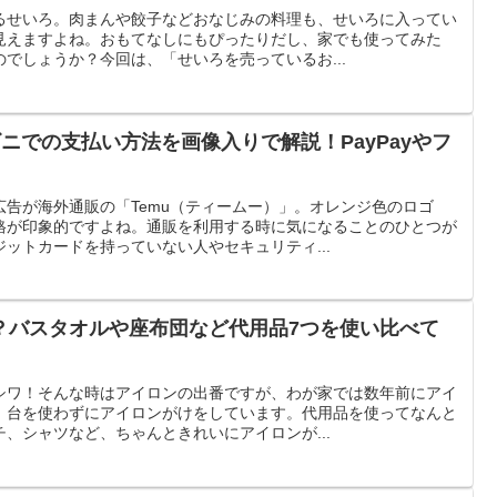
るせいろ。肉まんや餃子などおなじみの料理も、せいろに入ってい
見えますよね。おもてなしにもぴったりだし、家でも使ってみた
でしょうか？今回は、「せいろを売っているお...
ビニでの支払い方法を画像入りで解説！PayPayやフ
告が海外通販の「Temu（ティームー）」。オレンジ色のロゴ
格が印象的ですよね。通販を利用する時に気になることのひとつが
ットカードを持っていない人やセキュリティ...
？バスタオルや座布団など代用品7つを使い比べて
シワ！そんな時はアイロンの出番ですが、わが家では数年前にアイ
、台を使わずにアイロンがけをしています。代用品を使ってなんと
、シャツなど、ちゃんときれいにアイロンが...