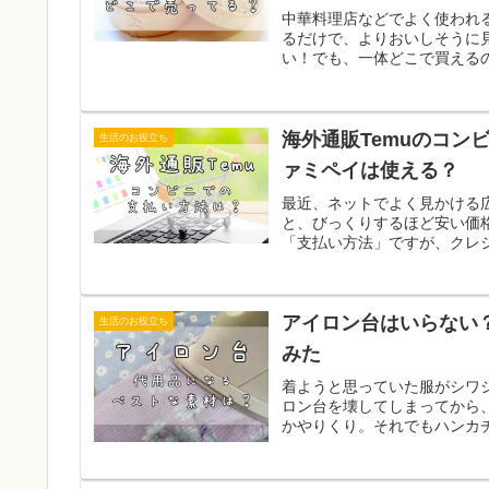
中華料理店などでよく使われ
るだけで、よりおいしそうに
い！でも、一体どこで買えるの
海外通販Temuのコン
生活のお役立ち
ァミペイは使える？
最近、ネットでよく見かける広
と、びっくりするほど安い価
「支払い方法」ですが、クレジ
アイロン台はいらない
生活のお役立ち
みた
着ようと思っていた服がシワ
ロン台を壊してしまってから
かやりくり。それでもハンカチ