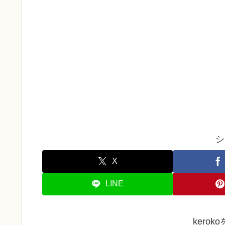
シ
X
LINE
kero