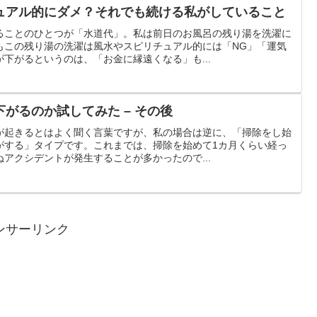
ュアル的にダメ？それでも続ける私がしていること
ることのひとつが「水道代」。私は前日のお風呂の残り湯を洗濯に
もこの残り湯の洗濯は風水やスピリチュアル的には「NG」「運気
下がるというのは、「お金に縁遠くなる」も...
掃除で運は上がるのか下がるのか試してみた – その後
が起きるとはよく聞く言葉ですが、私の場合は逆に、「掃除をし始
がする」タイプです。これまでは、掃除を始めて1カ月くらい経っ
アクシデントが発生することが多かったので...
ンサーリンク