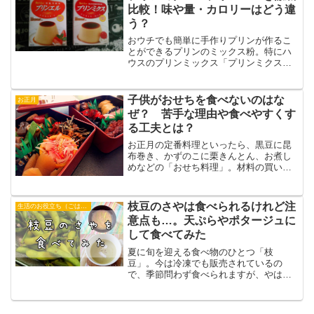
について調査！成分や価格、...
比較！味や量・カロリーはどう違
う？
おウチでも簡単に手作りプリンが作るこ
とができるプリンのミックス粉。特にハ
ウスのプリンミックス「プリンミクス」
「プリンエル」は有名ですよね。一度
は、スーパーなどで目にしたことがある
のではないでしょうか。でも、同じプリ
子供がおせちを食べないのはな
お正月
ンの素なのに、「プリンミク...
ぜ？ 苦手な理由や食べやすくす
る工夫とは？
お正月の定番料理といったら、黒豆に昆
布巻き、かずのこに栗きんとん、お煮し
めなどの「おせち料理」。材料の買い出
しに行ったり（これがけっこう高いんで
すよね^^；）、前日から下ごしらえした
りと、けっこう手がかかるお料理にもか
枝豆のさやは食べられるけれど注
生活のお役立ち（ごはん・おやつ）
かわらず、テーブルに並...
意点も…。天ぷらやポタージュに
して食べてみた
夏に旬を迎える食べ物のひとつ「枝
豆」。今は冷凍でも販売されているの
で、季節問わず食べられますが、やはり
旬の季節の枝豆のおいしさは格別ですよ
ね。おいしいし栄養も豊富なのでたくさ
ん食べるのはいいけれど、問題は「さ