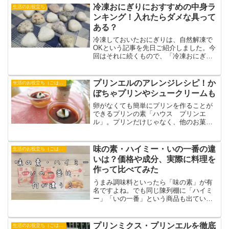
冷凍おにぎりにおすすめの中身ラ
生活のお役立ち
ンキング！入れたらダメな具って
ある？
冷凍しておいたおにぎりは、自然解凍で
OKという記事を先日ご紹介しました。今
回はそれに続くもので、「冷凍おにぎり
におすすめの具」について紹介します。
冷凍おにぎりの自然解凍の方法について
は、下記で紹介しています。冷凍おにぎ
プリンエルのアレンジレシピ！か
生活のお役立ち（ごはん・おやつ）
りに適した具ランキング...
ぼちゃプリンやシュークリームも
卵がなくても簡単にプリンを作ることが
できるプリンの素「ハウス プリンエ
ル」。プリンだけじゃなく、他のお菓子
にもアレンジできるので、ストックして
おくと何かと便利に使えますよ～！今回
は、「プリンエル」を使ったアレンジメ
味の素・ハイミー・いの一番の違
生活のお役立ち（ごはん・おやつ）
ニューをご紹介します。ハウ...
いは？価格や成分、実際に料理を
作って比べてみた
うまみ調味料といったら「味の素」が有
名ですよね。でも同じ陳列棚に「ハイミ
ー」「いの一番」という商品も出てい
て、「何が違うのかな？」と思ったこと
はないでしょうか。そこで今回は、「味
の素」「ハイミー」「いの一番」の違い
プリンミクス・プリンエルを徹底
生活のお役立ち（ごはん・おやつ）