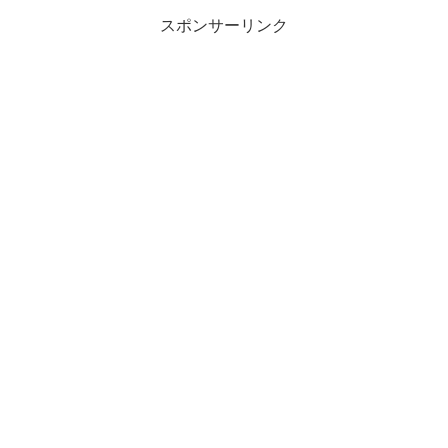
や」が多く残ること。そんな枝豆の...
スポンサーリンク